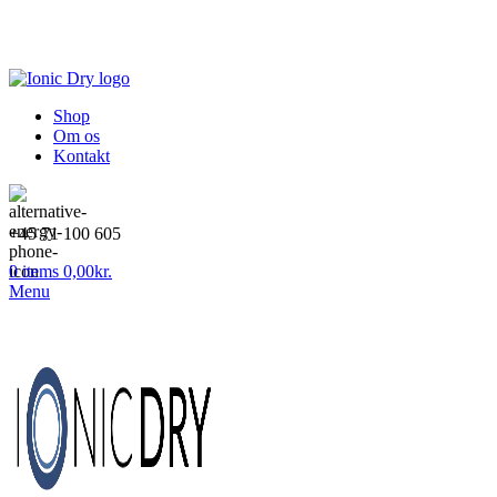
Dansk webshop
Gratis fragt over 499,-
1-2 dages levering
Shop
Om os
Kontakt
+45 71 100 605
0
items
0,00
kr.
Menu