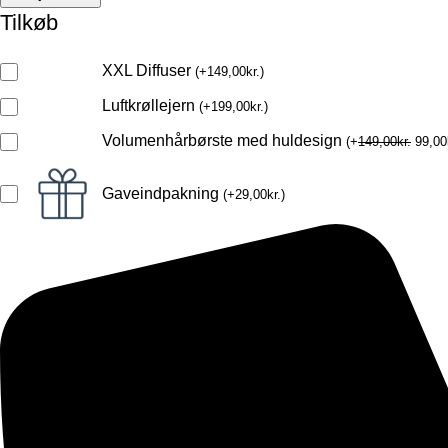
Tilkøb
XXL Diffuser
(
+
149,00
kr.
)
Luftkrøllejern
(
+
199,00
kr.
)
Volumenhårbørste med huldesign
(
+
149,00
kr.
99,00
Gaveindpakning
(
+
29,00
kr.
)