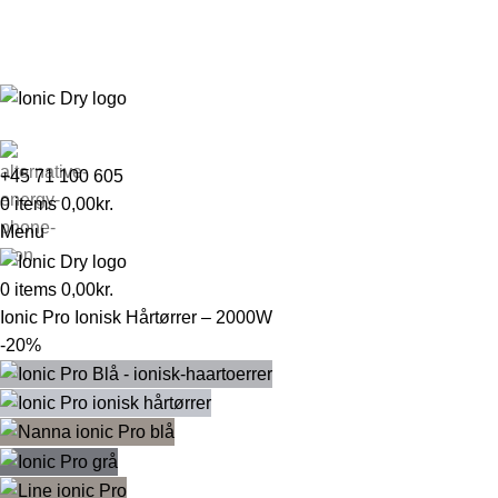
Dansk webshop
Gratis fragt over 499,-
1-2 dages levering
+45 71 100 605
0
items
0,00
kr.
Menu
0
items
0,00
kr.
Ionic Pro Ionisk Hårtørrer – 2000W
-20%