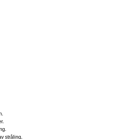
h.
r.
ng.
v stråling.