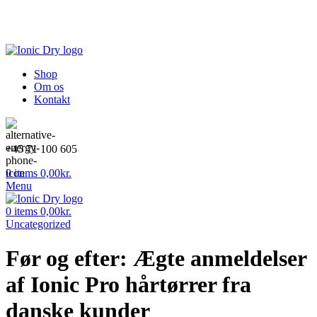
Dansk webshop
Gratis fragt over 499,-
1-2 dages levering
Shop
Om os
Kontakt
+45 71 100 605
0
items
0,00
kr.
Menu
0
items
0,00
kr.
Uncategorized
Før og efter: Ægte anmeldelser
af Ionic Pro hårtørrer fra
danske kunder