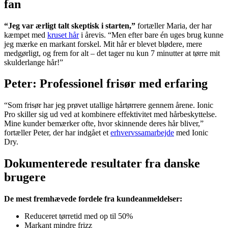
fan
“Jeg var ærligt talt skeptisk i starten,”
fortæller Maria, der har
kæmpet med
kruset hår
i årevis. “Men efter bare én uges brug kunne
jeg mærke en markant forskel. Mit hår er blevet blødere, mere
medgørligt, og frem for alt – det tager nu kun 7 minutter at tørre mit
skulderlange hår!”
Peter: Professionel frisør med erfaring
“Som frisør har jeg prøvet utallige hårtørrere gennem årene. Ionic
Pro skiller sig ud ved at kombinere effektivitet med hårbeskyttelse.
Mine kunder bemærker ofte, hvor skinnende deres hår bliver,”
fortæller Peter, der har indgået et
erhvervssamarbejde
med Ionic
Dry.
Dokumenterede resultater fra danske
brugere
De mest fremhævede fordele fra kundeanmeldelser:
Reduceret tørretid med op til 50%
Markant mindre frizz