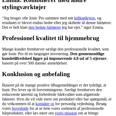
stylingværktøjer
“Jeg bruger ofte Ionic Pro sammen med mit
luftkrøllejern
, og
resultatet er blevet endnu bedre efter jeg skiftede til denne hårtørrer.
Det er helt klart
den bedste hårtørrer
jeg har ejet,” siger Emma.
Professionel kvalitet til hjemmebrug
Mange kunder fremhæver særligt den professionelle kvalitet, som
gør Ionic Pro til en langsigtet investering.
Den gennemsnitlige
kundetilfredshed ligger på imponerende 4.8 ud af 5 stjerner
,
baseret på over 500 danske anmeldelser.
Konklusion og anbefaling
Baseret på de mange positive tilbagemeldinger er det tydeligt, at
Ionic Pro lever op til forventningerne. Særligt fremhæves den
reducerede tørretid og forbedrede hårkvalitet som afgørende
faktorer. Hvis du vil vide mere om produktet eller har spørgsmål, er
du velkommen til at
kontakte os
for personlig vejledning. Besøg
vores
hovedside
for at se hele vores sortiment af professionelle
hårprodukter, eller læs mere om
vores mission
om at bringe