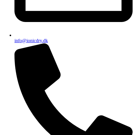
info@ionicdry.dk